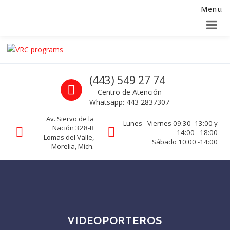
Menu
Alta para integradores y distribuidores
SOLICITAR FORMULARIO
Skip to navigation
Skip to content
VRC programs
Call us
(443) 549 27 74
La seguridad de su empresa es nuestro negocio.
Centro de Atención
Whatsapp: 443 2837307
Av. Siervo de la
Lunes - Viernes 09:30 -13:00 y
Nación 328-B
14:00 - 18:00
Lomas del Valle,
Sábado 10:00 -14:00
Morelia, Mich.
VIDEOPORTEROS