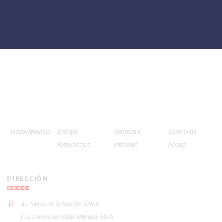
Videovigilancia
Energía
Alarmas e
Control de
Fotovoltaica
Intrusión
Acceso
DIRECCIÓN
Av. Siervo de la Nación 328-B
Col. Lomas del Valle, Morelia, Mich.