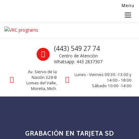
Menu
Alta para integradores y distribuidores
SOLICITAR FORMULARIO
Skip to navigation
Skip to content
VRC programs
Call us
(443) 549 27 74
La seguridad de su empresa es nuestro negocio.
Centro de Atención
Whatsapp: 443 2837307
Av. Siervo de la
Lunes - Viernes 09:30 -13:00 y
Nación 328-B
14:00 - 18:00
Lomas del Valle,
Sábado 10:00 -14:00
Morelia, Mich.
GRABACIÓN EN TARJETA SD