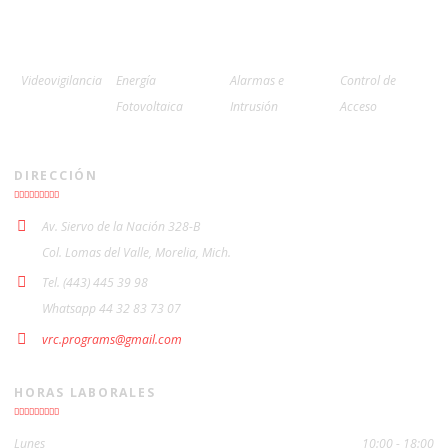
Videovigilancia
Energía
Alarmas e
Control de
Fotovoltaica
Intrusión
Acceso
DIRECCIÓN
Av. Siervo de la Nación 328-B
Col. Lomas del Valle, Morelia, Mich.
Tel. (443) 445 39 98
Whatsapp 44 32 83 73 07
vrc.programs@gmail.com
HORAS LABORALES
Lunes
10:00 - 18:00