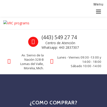
Menu
Alta para integradores y distribuidores
SOLICITAR FORMULARIO
Skip to navigation
Skip to content
VRC programs
Call us
(443) 549 27 74
La seguridad de su empresa es nuestro negocio.
Centro de Atención
Whatsapp: 443 2837307
Av. Siervo de la
Lunes - Viernes 09:30 -13:00 y
Nación 328-B
14:00 - 18:00
Lomas del Valle,
Sábado 10:00 -14:00
Morelia, Mich.
¿COMO COMPRAR?