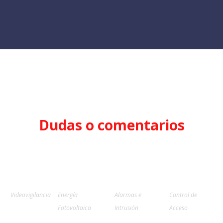
Dudas o comentarios
Videovigilancia
Energía
Alarmas e
Control de
Fotovoltaica
Intrusión
Acceso