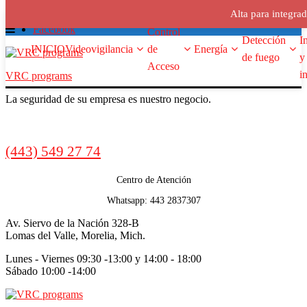
Alta para integra
Skip
Skip
Menu
ventas@vrcprograms.com
A
to
to
Facebook
Control
Detección
I
navigation
content
INICIO
Videovigilancia
de
Energía
de fuego
y
Acceso
i
VRC programs
La seguridad de su empresa es nuestro negocio.
Call
(443) 549 27 74
us
Centro de Atención
Whatsapp: 443 2837307
Av. Siervo de la Nación 328-B
Lomas del Valle, Morelia, Mich.
Lunes - Viernes 09:30 -13:00 y 14:00 - 18:00
Sábado 10:00 -14:00