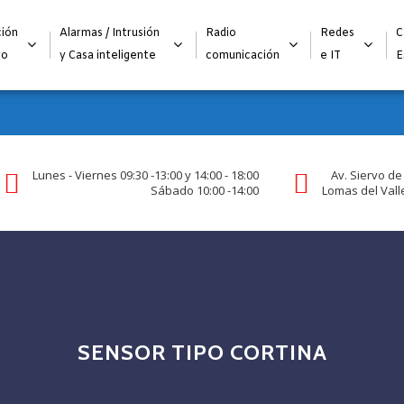
Alta para integradores y distribuidores
SOLICITAR FORMULARI
ión
Alarmas / Intrusión
Radio
Redes
C
go
y Casa inteligente
comunicación
e IT
E
Lunes - Viernes 09:30 -13:00 y 14:00 - 18:00
Av. Siervo de
Sábado 10:00 -14:00
Lomas del Valle
SENSOR TIPO CORTINA