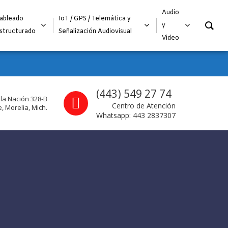
O
Audio
ableado
IoT / GPS / Telemática y
y
structurado
Señalización Audiovisual
Video
Call us
(443) 549 27 74
 la Nación 328-B
Centro de Atención
, Morelia, Mich.
Whatsapp: 443 2837307