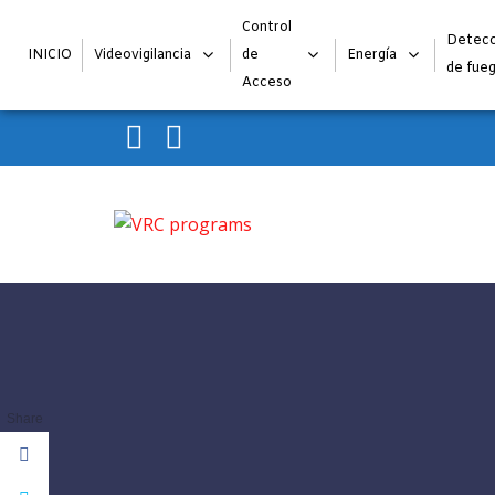
Control
Detecc
INICIO
Videovigilancia
de
Energía
de fue
Acceso
Skip to navigation
Skip to content
VRC programs
La seguridad de su empresa es nuestro negocio.
Share