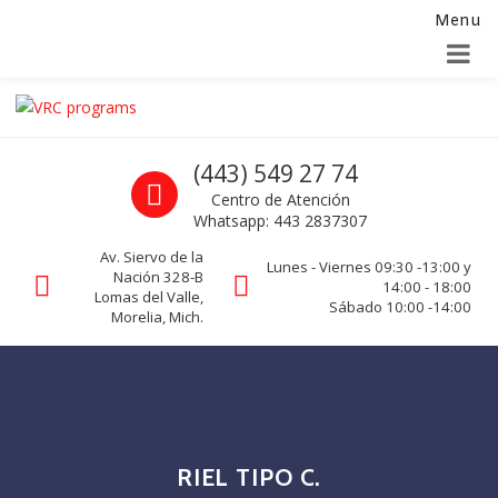
Menu
Alta para integradores y distribuidores
SOLICITAR FORMULARIO
Skip to navigation
Skip to content
VRC programs
Call us
(443) 549 27 74
La seguridad de su empresa es nuestro negocio.
Centro de Atención
Whatsapp: 443 2837307
Av. Siervo de la
Lunes - Viernes 09:30 -13:00 y
Nación 328-B
14:00 - 18:00
Lomas del Valle,
Sábado 10:00 -14:00
Morelia, Mich.
RIEL TIPO C.