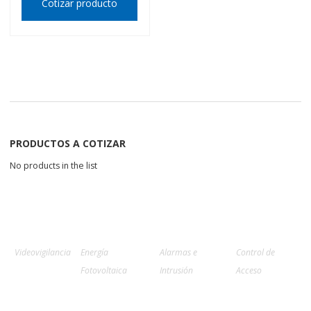
Cotizar producto
PRODUCTOS A COTIZAR
No products in the list
Videovigilancia
Energía
Alarmas e
Control de
Fotovoltaica
Intrusión
Acceso