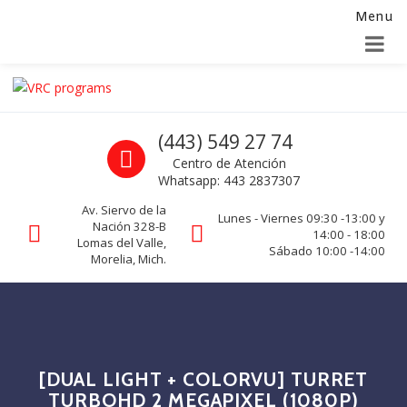
Menu
Alta para integradores y distribuidores
SOLICITAR FORMULARIO
Skip to navigation
Skip to content
VRC programs
Call us
(443) 549 27 74
La seguridad de su empresa es nuestro negocio.
Centro de Atención
Whatsapp: 443 2837307
Av. Siervo de la
Lunes - Viernes 09:30 -13:00 y
Nación 328-B
14:00 - 18:00
Lomas del Valle,
Sábado 10:00 -14:00
Morelia, Mich.
[DUAL LIGHT + COLORVU] TURRET
TURBOHD 2 MEGAPIXEL (1080P)