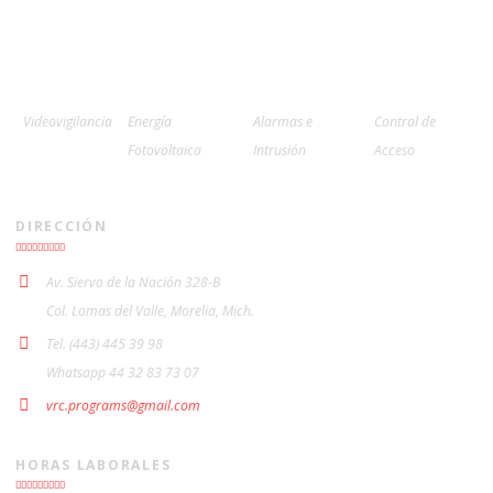
Videovigilancia
Energía
Alarmas e
Control de
Fotovoltaica
Intrusión
Acceso
DIRECCIÓN
Av. Siervo de la Nación 328-B
Col. Lomas del Valle, Morelia, Mich.
Tel. (443) 445 39 98
Whatsapp 44 32 83 73 07
vrc.programs@gmail.com
HORAS LABORALES